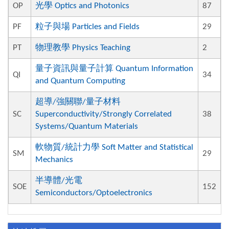
OP
光學 Optics and Photonics
87
PF
粒子與場 Particles and Fields
29
PT
物理教學 Physics Teaching
2
量子資訊與量子計算 Quantum Information
QI
34
and Quantum Computing
超導/強關聯/量子材料
SC
Superconductivity/Strongly Correlated
38
Systems/Quantum Materials
軟物質/統計力學 Soft Matter and Statistical
SM
29
Mechanics
半導體/光電
SOE
152
Semiconductors/Optoelectronics