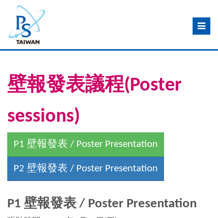
Toggle
navig
壁報發表議程(Poster
sessions)
P1 壁報發表 / Poster Presentation